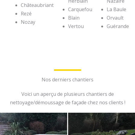
Herblain
Nazaire
Châteaubriant
Carquefou
La Baule
Rezé
Blain
Orvault
Nozay
Vertou
Guérande
Nos derniers chantiers
Voici un aperçu de plusieurs chantiers de
nettoyage/démoussage de façade chez nos clients !