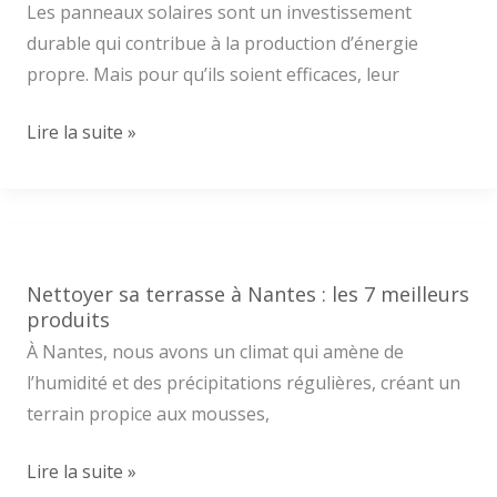
choisir
Les panneaux solaires sont un investissement
une
durable qui contribue à la production d’énergie
entreprise
propre. Mais pour qu’ils soient efficaces, leur
100%
Nettoyage
Lire la suite »
nantaise
panneaux
?
solaires
Nantes
:
pourquoi
Nettoyer sa terrasse à Nantes : les 7 meilleurs
est-
produits
ce
À Nantes, nous avons un climat qui amène de
important
l’humidité et des précipitations régulières, créant un
après
terrain propice aux mousses,
l’hiver
Nettoyer
Lire la suite »
?