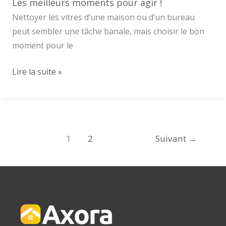
complet
Les meilleurs moments pour agir !
Nettoyer les vitres d’une maison ou d’un bureau
peut sembler une tâche banale, mais choisir le bon
moment pour le
Quand
Lire la suite »
faut-
il
nettoyer
ses
1
2
Suivant
→
vitres
à
Nantes
?
Les
meilleurs