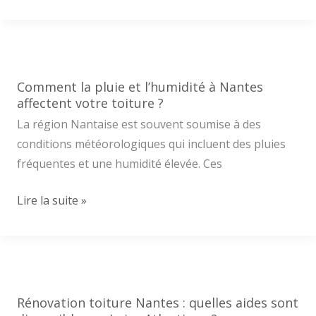
sa
terrasse
à
Nantes
:
Comment la pluie et l’humidité à Nantes
les
affectent votre toiture ?
7
La région Nantaise est souvent soumise à des
meilleurs
conditions météorologiques qui incluent des pluies
produits
fréquentes et une humidité élevée. Ces
Comment
Lire la suite »
la
pluie
et
l’humidité
à
Rénovation toiture Nantes : quelles aides sont