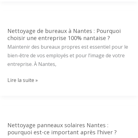
les
espaces
extérieurs
de
Nettoyage de bureaux à Nantes : Pourquoi
votre
choisir une entreprise 100% nantaise ?
entreprise
Maintenir des bureaux propres est essentiel pour le
est
bien-être de vos employés et pour l’image de votre
essentiel
entreprise. À Nantes,
?
Nettoyage
Lire la suite »
de
bureaux
à
Nantes
:
Nettoyage panneaux solaires Nantes :
Pourquoi
pourquoi est-ce important après l’hiver ?