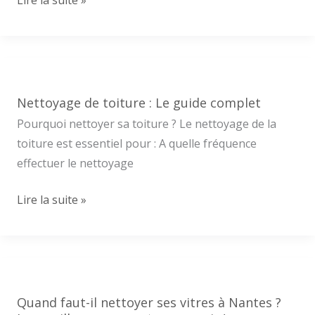
Lire la suite »
?
de
vitres
à
Nantes
:
Nettoyage de toiture : Le guide complet
Un
Pourquoi nettoyer sa toiture ? Le nettoyage de la
service
toiture est essentiel pour : A quelle fréquence
adapté
effectuer le nettoyage
à
vos
Nettoyage
Lire la suite »
besoins
de
toiture
:
Le
guide
Quand faut-il nettoyer ses vitres à Nantes ?