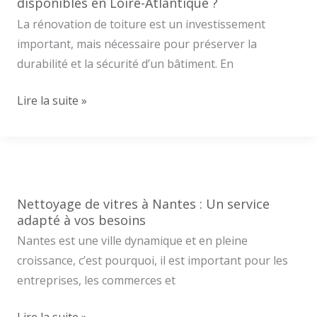
Nantes
disponibles en Loire-Atlantique ?
affectent
La rénovation de toiture est un investissement
votre
important, mais nécessaire pour préserver la
toiture
durabilité et la sécurité d’un bâtiment. En
?
Rénovation
Lire la suite »
toiture
Nantes
:
quelles
aides
Nettoyage de vitres à Nantes : Un service
sont
adapté à vos besoins
disponibles
Nantes est une ville dynamique et en pleine
en
croissance, c’est pourquoi, il est important pour les
Loire-
entreprises, les commerces et
Atlantique
Nettoyage