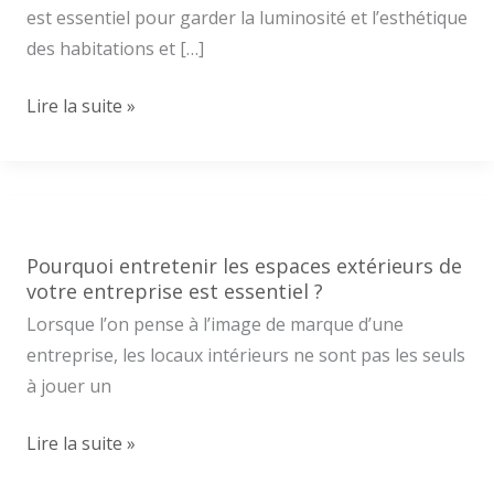
est essentiel pour garder la luminosité et l’esthétique
des habitations et […]
À
Lire la suite »
quelle
fréquence
devriez-
vous
nettoyer
Pourquoi entretenir les espaces extérieurs de
vos
votre entreprise est essentiel ?
vitres
Lorsque l’on pense à l’image de marque d’une
à
entreprise, les locaux intérieurs ne sont pas les seuls
Nantes
à jouer un
?
Pourquoi
Lire la suite »
entretenir