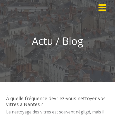
Aller
au
contenu
Actu / Blog
À quelle fréquence devriez-vous nettoyer vos
vitres à Nantes ?
Le nettoyage des vitres est souvent négligé, mais il