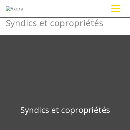
Aller
au
contenu
Syndics et copropriétés
Syndics et copropriétés