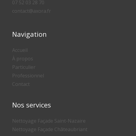
07 52 03 28 70
contact@axora.fr
Navigation
Accueil
À propos
Particulier
Professionnel
Contact
Nos services
Nettoyage Façade Saint-Nazaire
Nettoyage Façade Châteaubriant